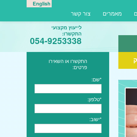
English
ם
מאמרים
צור קשר
לייעוץ מקצועי
התקשרו:
054-9253338
ק
התקשרו או השאירו
פרטים:
*שם:
*טלפון:
*ישוב: