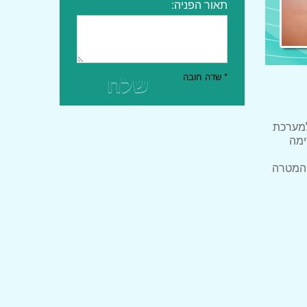
תאור הפניה:
שלח
* שדה חובה
למערכת
ימה
 המטרה