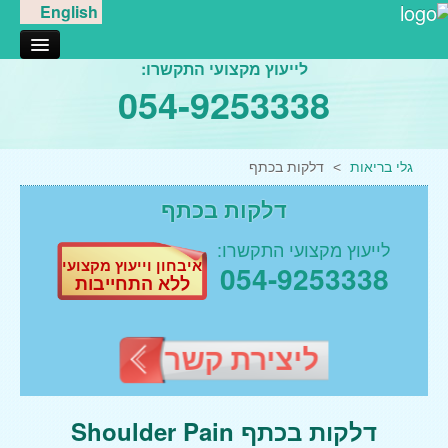
English
לייעוץ מקצועי התקשרו:
אודותינו
054-9253338
טיפול בגלי הלם
דורבן בעקב
גלי בריאות
>
דלקות בכתף
דלקת במרפק
דלקות בכתף
דלקת בברך
דלקות בכתף
לייעוץ מקצועי התקשרו:
איבחון וייעוץ מקצועי
054-9253338
דלקות במפרק הירך
ללא התחייבות
גלי הלם נתניה
גלי הלם רעננה
ליצירת קשר
טיפולי מגע
עיסוי רפואי
דלקות בכתף Shoulder Pain
עיסוי רקמות עמוק