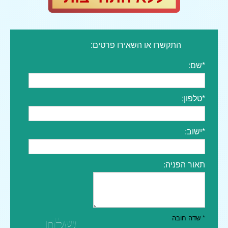
התקשרו או השאירו פרטים:
*שם:
*טלפון:
*ישוב:
תאור הפניה:
שלח
* שדה חובה