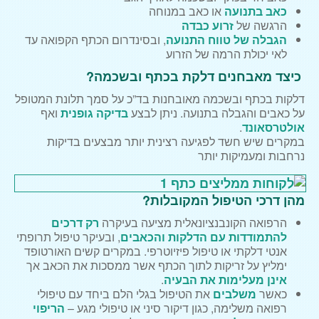
כאב בתנועה
או כאב במנוחה
הרגשה של
זרוע כבדה
הגבלה של טווח התנועה
, ובסינדרום הכתף הקפואה עד
לאי יכולת הרמה של הזרוע
כיצד מאבחנים דלקת בכתף ובשכמה?
דלקות בכתף ובשכמה מאובחנות בד”כ על סמך תלונת המטופל
על כאבים והגבלה בתנועה. ניתן לבצע
בדיקה גופנית
ואף
אולטרסאונד
.
במקרים שיש חשד לפגיעה רצינית יותר מבצעים בדיקות
נרחבות ומעמיקות יותר
מהן דרכי הטיפול המקובלות?
הרפואה הקונבנציונאלית מציעה בעיקרה
רק דרכים
להתמודדות עם הדלקות והכאבים
, ובעיקר טיפול תרופתי
אנטי דלקתי או טיפול פיזיוטרפי. במקרים קשים האורטופד
ימליץ על זריקות לתוך הכתף אשר ממסכות את הכאב אך
אינן מעלימות את הבעיה
.
כאשר
משלבים
את הטיפול בגלי הלם ביחד עם טיפולי
רפואה משלימה, כגון דיקור סיני או טיפולי מגע –
הריפוי