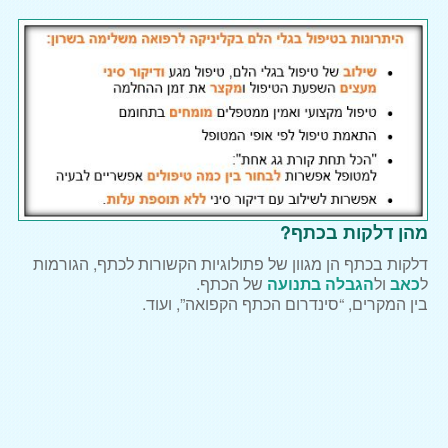
שיאצו וטווינא
עיסוי לנשים בהריון
דיקור סיני
מטופלים מספרים
מאמרים
הסתיידות בכתף
קרע בכתף
מהן דלקות בכתף?
צור קשר
דלקות בכתף הן מגוון של פתולוגיות הקשורות לכתף, הגורמות
ל
כאב
ול
הגבלה בתנועה
של הכתף.
בין המקרים, “סינדרום הכתף הקפואה”, ועוד.