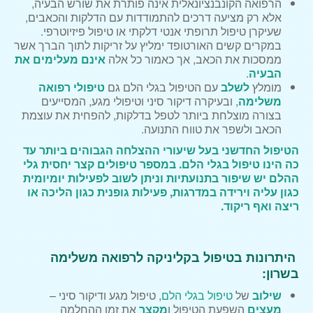
הרפואה הקונבנציונאלית אינה פותרת את שורש הבעיה,
אלא רק מציעה דרכים להתמודדות עם הדלקות והכאבים,
שעיקרן טיפול תרופתי אנטי דלקתי או טיפול פיזיוטרפי.
במקרים קשים האורטופד ימליץ על זריקות לתוך הברך אשר
ממסכות את הכאב, אך כאמור כל אלה
אינם מעלימים את
הבעיה
.
מומלץ
לשלב
עם הטיפול בגלי הלם גם
טיפולי רפואה
משלימה
, ובעיקרה דיקור סיני וטיפולי מגע, המסייעים
בצורה מוצלחת ביותר לטפל בדלקות, להפחית את עוצמת
הכאב ולשפר את טווח התנועה.
הטיפול החדשני בעל שיעורי ההצלחה הגבוהים ביותר עד
כה הינו טיפול בגלי הלם. במספר טיפולים קצר יחסית גלי
ההלם יש שיפור בתנועתיות וניתן לשוב לפעילות יומיומית
כגון עליה וירידה במדרגות, פעילות גופנית כגון הליכה או
ריצה ואף ריקוד.
היתרונות בטיפול בקליניקה לרפואה משלימה
בשרון:
שילוב
של
טיפול בגלי הלם
, טיפול מגע ודיקור סיני –
מעצים
השפעת הטיפול ו
מקצר
את זמן ההחלמה