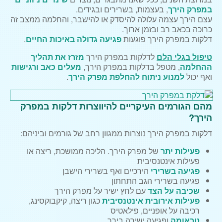
במפרק הירך
, בעצמות, בשרירים ובגידים.
עצם הירך עצמה עלולה להיסדק או להישבר, והחלמה ממצב זה
כרוכה בכאב רב ובזמן ארוך.
דלקות במפרק הירך פוגעות
פגיעה גדולה באיכות החיים
.
טי
פול בגלי הלם
לדלקות במפרק הירך
מזרז את תהליך
ההחלמה
, מטפל בדלקות במפרק הירך,
מעלים כאב ורגישות
ואף יכול
למנוע ניתוח להחלפת מפרק הירך
.
מהם הגורמים העיקריים להיווצרות דלקות במפרק
הירך?
דלקות במפרק הירך נוצרות ממגוון רחב של גורמים וביניהם:
פעילות יתר
של מפרק הירך. הליכה ממושכת, ריצה או
פעילות אינטנסיבית
פגיעה בשרירי
הירכיים ואף בשרירי הישבן
פגיעה בשרירי הגב התחתון
שכיבה על הצד
עם לחץ ישיר על מפרק הירך
פעילות אירובית אינטנסיבית
כגון ריצה, קיקבוקסינג,
רכיבה על אופניים, פילאטיס
טראומה
ופגיעה ישירה בירך