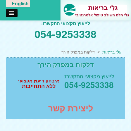
English
לייעוץ מקצועי התקשרו:
אודותינו
054-9253338
טיפול בגלי הלם
דורבן בעקב
גלי בריאות
>
דלקות במפרק הירך
דלקת במרפק
דלקות במפרק הירך
דלקת בברך
דלקות בכתף
לייעוץ מקצועי התקשרו:
איבחון וייעוץ מקצועי
054-9253338
דלקות במפרק הירך
ללא התחייבות
גלי הלם נתניה
גלי הלם רעננה
ליצירת קשר
טיפולי מגע
עיסוי רפואי