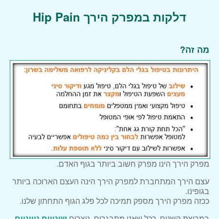
עיסוי רקמות עמוק
דלקות במפרק הירך Hip Pain
שיאצו וטווינא
עיסוי לנשים בהריון
דיקור סיני
מה זה?
מטופלים מספרים
מאמרים
הסתיידות בכתף
קרע בכתף
צור קשר
מפרק הירך הינו מפרק חשוב ביותר בגוף האדם.
עצם הירך המתחברת למפרק הירך הינה העצם הארוכה ביותר
בגופינו.
ככזה מפרק הירך מספק תמיכה לכל פלג הגוף התחתון שלנו.
במרוצת השנים, ככל שאנו מתבגרים, נוצרים
שינויים ניווניים