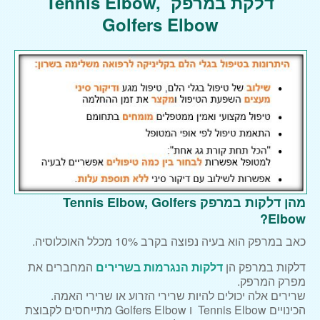
דלקת במרפק Tennis Elbow,
שיאצו וטווינא
Golfers Elbow
עיסוי לנשים בהריון
דיקור סיני
מטופלים מספרים
מאמרים
הסתיידות בכתף
קרע בכתף
צור קשר
מהן דלקות במרפק Tennis Elbow, Golfers
Elbow?
כאב במרפק הוא בעיה נפוצה בקרב 10% מכלל האוכלוסיה.
דלקות במרפק הן
דלקות הנגרמות בשרירים
המחברים את
מפרק המרפק.
שרירים אלה יכולים להיות שרירי הזרוע או שרירי האמה.
הכינויים Tennis Elbow ו Golfers Elbow מתייחסים לקבוצת