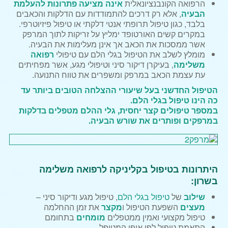
הרפואה הקונבנציונאלית
אינה מציעה פתרונות להעלמת
הבעיה
, אלא רק דרכים להתמודדות עם הדלקות והכאבים
בלבד, כגון טיפול תרופתי אנטי דלקתי או טיפול פיזיוטרפי.
במקרים קשים האורטופד ימליץ על זריקות לתוך המרפק
אשר ממסכות את הכאב אך אינן מעלימות את הבעיה.
מומלץ לשלב את הטיפול בגלי הלם עם טיפולי
רפואה
משלימה
, בעיקרן דיקור סיני וטיפולי מגע, אשר מפחיתים
עת עצמת הכאב במרפק ומשפרים את טווח התנועה.
הטיפול החדשני בעל שיעורי ההצלחה הטובים ביותר עד
כה הינו
טיפול בגלי הלם
.
במספר טיפולים קצר יחסית, גלי ההלם מטפלים בדלקות
במרפקים ופותרים את שורש הבעיה.
היתרונות בטיפול בקליניקה לרפואה משלימה
בשרון:
שילוב
של
טיפול בגלי הלם
, טיפול מגע ודיקור סיני –
מעצים
השפעת הטיפול ו
מקצר
את זמן ההחלמה
טיפול מקצועי ואמין ממטפלים
מומחים
בתחומם
התאמת טיפול לפי אופי המטופל