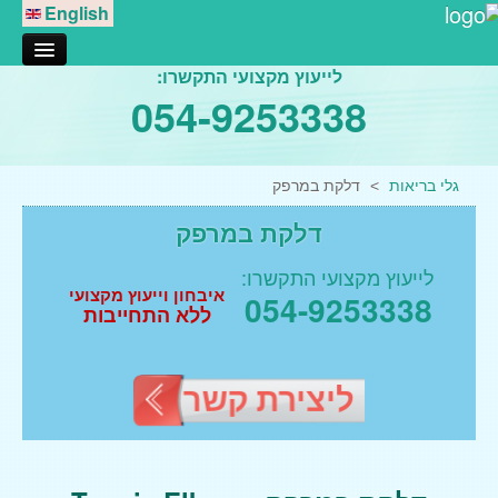
English
לייעוץ מקצועי התקשרו:
אודותינו
054-9253338
טיפול בגלי הלם
דורבן בעקב
גלי בריאות
>
דלקת במרפק
דלקת במרפק
דלקת במרפק
דלקת בברך
דלקות בכתף
לייעוץ מקצועי התקשרו:
איבחון וייעוץ מקצועי
054-9253338
דלקות במפרק הירך
ללא התחייבות
גלי הלם נתניה
גלי הלם רעננה
ליצירת קשר
טיפולי מגע
עיסוי רפואי
עיסוי רקמות עמוק