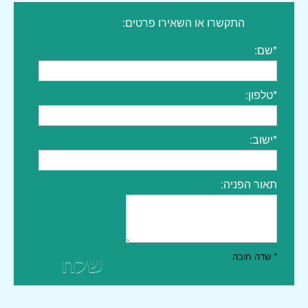
התקשרו או השאירו פרטים:
*שם:
*טלפון:
*ישוב:
תאור הפניה:
שלח
* שדה חובה