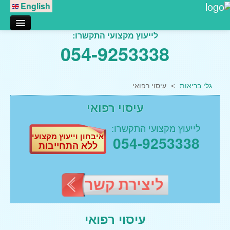
English
לייעוץ מקצועי התקשרו:
אודותינו
054-9253338
טיפול בגלי הלם
דורבן בעקב
גלי בריאות
>
עיסוי רפואי
דלקת במרפק
עיסוי רפואי
דלקת בברך
דלקות בכתף
לייעוץ מקצועי התקשרו:
איבחון וייעוץ מקצועי
054-9253338
דלקות במפרק הירך
ללא התחייבות
גלי הלם נתניה
גלי הלם רעננה
ליצירת קשר
טיפולי מגע
עיסוי רפואי
עיסוי רפואי
עיסוי רקמות עמוק