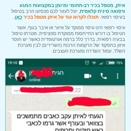
איתן, מטפל בכיר רב-תחומי ומיומן במקצועות המגע
שיאצו וטווינא
ורפואה סינית קלאסית
, יוכל לעזור לכם מנסיונו הרב בטיפול
עיסוי לנשים בהריון
בעיסוי רפואי.
תוכלו לקרוא עוד על איתן מטפל בכיר
כאן
.
דיקור סיני
עיסוי רפואי הינו עיסוי ממוקד על איזור או איבר בגוף, אשר
הטיפול בו דורש התייחסות ממוקדת ספציפית. מטרתו טיפול
מטופלים מספרים
בבעיה רפואית, בדרך כלל ברמה אורטופדית כאשר יש חוסר
איזון בתפקוד של הרקמות הרכות (השרירים) לבין מערכת
מאמרים
השלד, עמוד השדרה ומערכת העצבים.
הסתיידות בכתף
קרע בכתף
צור קשר