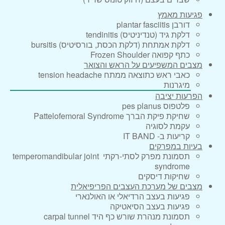
פגיעות מאמץ
דורבן plantar fasciitis
דלקת גיד (טנדיניטיס) tendinitis
דלקת אמתחת (דלקת הכסת, בורסיטיס) bursitis
כתף קפואה Frozen Shoulder
מצבים המשפיעים על הראש והצואר
כאבי ראש כתוצאה ממתח tension headache
מיגרנות
הפרעות יציבה
פלטפוס pes planus
שחיקת פיקת הברך Pattelofemoral Syndrome
עקמת לסוגיה
קריעות ב- IT BAND
בעיות במפרקים
תסמונת מפרק לסתי-רקתי temperomandibular joint
syndrome
שחיקות דיסקים
מצבים של מערכת העצבים הפריפיאלית
פגיעות בעצב הרדיאלי או האולנארי
פגיעות בעצב הסיאטיקה
תסמונת מנהרת שורש כף היד carpal tunnel