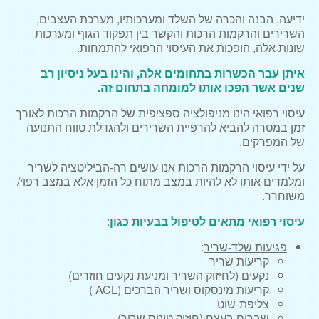
ידיעה, הבנה והכרה של השלד ומערכותיו, מערכת העצבים,
השרירים והרקמות הרכות והקשר בין תפקוד הגוף ומערכות
שונות אלה, הופכות את העיסוי הרפואי להתמחות.
איתן עבר הכשרות בתחומים אלה, והינו בעל ניסיון רב
שנים אשר הפכו אותו למומחה בתחום זה.
עיסוי רפואי הינו מניפולציה ספציפית של הרקמות הרכות לאורך
זמן במטרה להביא להרפיית השרירים ולהגדלת טווח התנועה
של המפרקים.
על ידי עיסוי הרקמות הרכות אנו עושים רה-הביליטציה לשריר
ומלמדים אותו לא להיות במצב מתוח כל הזמן אלא במצב רפוי/
משוחרר.
עיסוי רפואי מתאים לטיפול בבעיות כגון
:
פגיעות שלד-שריר
:
קריעות שריר
נקעים (לחיזוק השריר ומניעת נקעים חוזרים)
קריעות מינסקוס ושריר הברכים (ACL )
צליפת-שוט
שברים בעצם (חיזוק טונוס שריר)