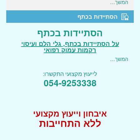
המשך…
שיאצו וטווינא
עיסוי לנשים בהריון
הסתיידות בכתף
דיקור סיני
הסתיידות בכתף
מטופלים מספרים
על הסתיידות בכתף,
גלי הלם ועיסוי
רקמות עמוק רפואי
מאמרים
המשך…
הסתיידות בכתף
קרע בכתף
לייעוץ מקצועי התקשרו:
054-9253338
צור קשר
איבחון וייעוץ מקצועי
ללא התחייבות