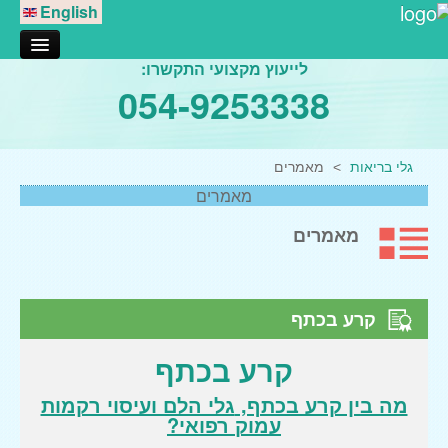
English
לייעוץ מקצועי התקשרו:
אודותינו
054-9253338
טיפול בגלי הלם
דורבן בעקב
גלי בריאות
>
מאמרים
דלקת במרפק
מאמרים
דלקת בברך
מאמרים
דלקות בכתף
דלקות במפרק הירך
גלי הלם נתניה
קרע בכתף
גלי הלם רעננה
קרע בכתף
טיפולי מגע
מה בין קרע בכתף,
גלי הלם ועיסוי רקמות
עיסוי רפואי
עמוק רפואי?
עיסוי רקמות עמוק